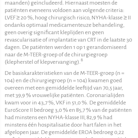
maanden) geïncludeerd. Hiernaast moesten de
patiënten eveneens voldoen aan volgende criteria:
LVEF ≥ 20 %, hoog chirurgisch risico, NYHA-klasse ≥ II
ondanks optimaal medicamenteuze behandeling,
geen overig significant kleplijden en geen
revascularisatie of implantatie van CRT in de laatste 30
dagen. De patiënten werden 1 op 1 gerandomiseerd
naar de M-TEER-groep of de chirurgiegroep
8
(klepherstel of klepvervanging).
De basiskarakteristieken van de M-TEER-groep (n =
104) en de chirurgiegroep (n = 104) kwamen goed
overeen met een gemiddelde leeftijd van 70,5 jaar,
met 39,9 % vrouwelijke patiënten. Coronarialijden
kwam voor in 43,7 %, VKF in 51,0 %. De gemiddelde
EuroScore II bedroeg 3,0 % en 85,7 % van de patiënten
had minstens een NYHA-klasse III, 82,9 % had
minstens één hospitalisatie door hart falen in het
afgelopen jaar. De gemiddelde EROA bedroeg 0,22