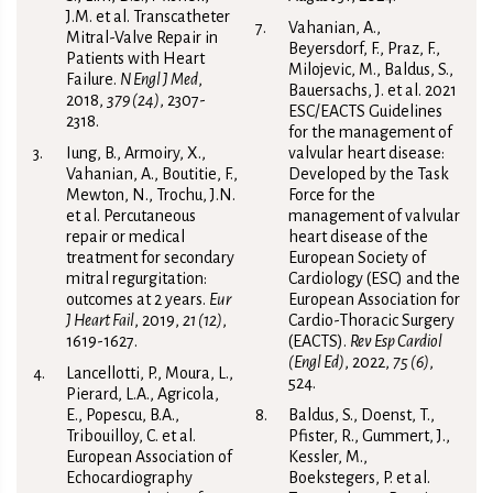
J.M. et al. Transcatheter
Vahanian, A.,
Mitral-Valve Repair in
Beyersdorf, F., Praz, F.,
Patients with Heart
Milojevic, M., Baldus, S.,
Failure.
N Engl J Med
,
Bauersachs, J. et al. 2021
2018,
379 (24)
, 2307-
ESC/EACTS Guidelines
2318.
for the management of
Iung, B., Armoiry, X.,
valvular heart disease:
Vahanian, A., Boutitie, F.,
Developed by the Task
Mewton, N., Trochu, J.N.
Force for the
et al. Percutaneous
management of valvular
repair or medical
heart disease of the
treatment for secondary
European Society of
mitral regurgitation:
Cardiology (ESC) and the
outcomes at 2 years.
Eur
European Association for
J Heart Fail
, 2019,
21 (12)
,
Cardio-Thoracic Surgery
1619-1627.
(EACTS).
Rev Esp Cardiol
(Engl Ed)
, 2022,
75 (6)
,
Lancellotti, P., Moura, L.,
524.
Pierard, L.A., Agricola,
E., Popescu, B.A.,
Baldus, S., Doenst, T.,
Tribouilloy, C. et al.
Pfister, R., Gummert, J.,
European Association of
Kessler, M.,
Echocardiography
Boekstegers, P. et al.