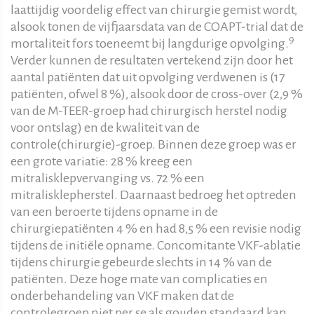
laattijdig voordelig effect van chirurgie gemist wordt,
alsook tonen de vijfjaarsdata van de COAPT-trial dat de
9
mortaliteit fors toeneemt bij langdurige opvolging.
Verder kunnen de resultaten vertekend zijn door het
aantal patiënten dat uit opvolging verdwenen is (17
patiënten, ofwel 8 %), alsook door de cross-over (2,9 %
van de M-TEER-groep had chirurgisch herstel nodig
voor ontslag) en de kwaliteit van de
controle(chirurgie)-groep. Binnen deze groep was er
een grote variatie: 28 % kreeg een
mitralisklepvervanging vs. 72 % een
mitralisklepherstel. Daarnaast bedroeg het optreden
van een beroerte tijdens opname in de
chirurgiepatiënten 4 % en had 8,5 % een revisie nodig
tijdens de initiële opname. Concomitante VKF-ablatie
tijdens chirurgie gebeurde slechts in 14 % van de
patiënten. Deze hoge mate van complicaties en
onderbehandeling van VKF maken dat de
controlegroep niet per se als gouden standaard kan