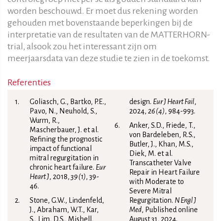
worden beschouwd. Er moet dus rekening worden
gehouden met bovenstaande beperkingen bij de
interpretatie van de resultaten van de MATTERHORN-
trial, alsook zou het interessant zijn om
meerjaarsdata van deze studie te zien in de toekomst.
Referenties
Goliasch, G., Bartko, P.E.,
design.
Eur J Heart Fail
,
Pavo, N., Neuhold, S.,
2024,
26 (4)
, 984-993.
Wurm, R.,
Anker, S.D., Friede, T.,
Mascherbauer, J. et al.
von Bardeleben, R.S.,
Refining the prognostic
Butler, J., Khan, M.S.,
impact of functional
Diek, M. et al.
mitral regurgitation in
Transcatheter Valve
chronic heart failure.
Eur
Repair in Heart Failure
Heart J
, 2018,
39 (1)
, 39-
with Moderate to
46.
Severe Mitral
Stone, G.W., Lindenfeld,
Regurgitation.
N Engl J
J., Abraham, W.T., Kar,
Med
, Published online
S., Lim, D.S., Mishell,
August 31, 2024.