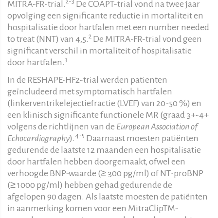
2-3
MITRA-FR-trial.
De COAPT-trial vond na twee jaar
opvolging een significante reductie in mortaliteit en
hospitalisatie door hartfalen met een number needed
2
to treat (NNT) van 4,5.
De MITRA-FR-trial vond geen
significant verschil in mortaliteit of hospitalisatie
3
door hartfalen.
In de RESHAPE-HF2-trial werden patienten
geïncludeerd met symptomatisch hartfalen
(linkerventrikelejectiefractie (LVEF) van 20-50 %) en
een klinisch significante functionele MR (graad 3+-4+
volgens de richtlijnen van de
European Association of
4-5
Echocardiography
).
Daarnaast moesten patiënten
gedurende de laatste 12 maanden een hospitalisatie
door hartfalen hebben doorgemaakt, ofwel een
verhoogde BNP-waarde (≥ 300 pg/ml) of NT-proBNP
(≥ 1000 pg/ml) hebben gehad gedurende de
afgelopen 90 dagen. Als laatste moesten de patiënten
in aanmerking komen voor een MitraClipTM-