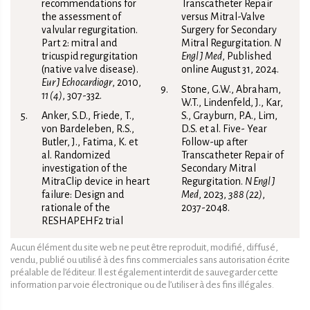
recommendations for
Transcatheter Repair
the assessment of
versus Mitral-Valve
valvular regurgitation.
Surgery for Secondary
Part 2: mitral and
Mitral Regurgitation.
N
tricuspid regurgitation
Engl J Med
, Published
(native valve disease).
online August 31, 2024.
Eur J Echocardiogr
, 2010,
Stone, G.W., Abraham,
11 (4)
, 307-332.
W.T., Lindenfeld, J., Kar,
Anker, S.D., Friede, T.,
S., Grayburn, P.A., Lim,
von Bardeleben, R.S.,
D.S. et al. Five- Year
Butler, J., Fatima, K. et
Follow-up after
al. Randomized
Transcatheter Repair of
investigation of the
Secondary Mitral
MitraClip device in heart
Regurgitation.
N Engl J
failure: Design and
Med
, 2023,
388 (22)
,
rationale of the
2037-2048.
RESHAPEHF2 trial
Aucun élément du site web ne peut être reproduit, modifié, diffusé,
vendu, publié ou utilisé à des fins commerciales sans autorisation écrite
préalable de l’éditeur. Il est également interdit de sauvegarder cette
information par voie électronique ou de l’utiliser à des fins illégales.