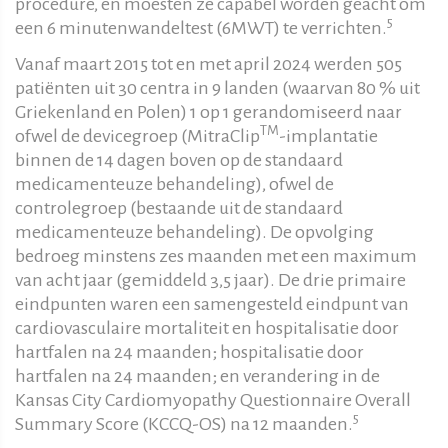
procedure, en moesten ze capabel worden geacht om
5
een 6 minutenwandeltest (6MWT) te verrichten.
Vanaf maart 2015 tot en met april 2024 werden 505
patiënten uit 30 centra in 9 landen (waarvan 80 % uit
Griekenland en Polen) 1 op 1 gerandomiseerd naar
TM
ofwel de devicegroep (MitraClip
-implantatie
binnen de 14 dagen boven op de standaard
medicamenteuze behandeling), ofwel de
controlegroep (bestaande uit de standaard
medicamenteuze behandeling). De opvolging
bedroeg minstens zes maanden met een maximum
van acht jaar (gemiddeld 3,5 jaar). De drie primaire
eindpunten waren een samengesteld eindpunt van
cardiovasculaire mortaliteit en hospitalisatie door
hartfalen na 24 maanden; hospitalisatie door
hartfalen na 24 maanden; en verandering in de
Kansas City Cardiomyopathy Questionnaire Overall
5
Summary Score (KCCQ-OS) na 12 maanden.