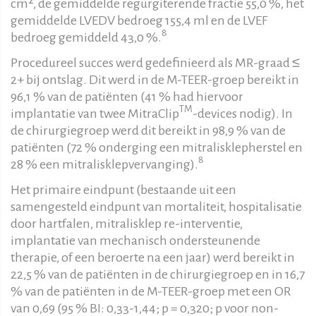
cm², de gemiddelde regurgiterende fractie 55,0 %, het
gemiddelde LVEDV bedroeg 155,4 ml en de LVEF
8
bedroeg gemiddeld 43,0 %.
Procedureel succes werd gedefinieerd als MR-graad ≤
2+ bij ontslag. Dit werd in de M-TEER-groep bereikt in
96,1 % van de patiënten (41 % had hiervoor
TM
implantatie van twee MitraClip
-devices nodig). In
de chirurgiegroep werd dit bereikt in 98,9 % van de
patiënten (72 % onderging een mitralisklepherstel en
8
28 % een mitralisklepvervanging).
Het primaire eindpunt (bestaande uit een
samengesteld eindpunt van mortaliteit, hospitalisatie
door hartfalen, mitralisklep re-interventie,
implantatie van mechanisch ondersteunende
therapie, of een beroerte na een jaar) werd bereikt in
22,5 % van de patiënten in de chirurgiegroep en in 16,7
% van de patiënten in de M-TEER-groep met een OR
van 0,69 (95 % BI: 0,33-1,44; p = 0,320; p voor non-