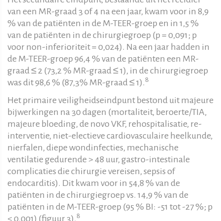
van een MR-graad 3 of 4 na een jaar, kwam voor in 8,9
% van de patiënten in de M-TEER-groep en in 1,5 %
van de patiënten in de chirurgiegroep (p = 0,091; p
voor non-inferioriteit = 0,024). Na een jaar hadden in
de M-TEER-groep 96,4 % van de patiënten een MR-
graad ≤ 2 (73,2 % MR-graad ≤ 1), in de chirurgiegroep
8
was dit 98,6 % (87,3% MR-graad ≤ 1).
Het primaire veiligheidseindpunt bestond uit majeure
bijwerkingen na 30 dagen (mortaliteit, beroerte/TIA,
majeure bloeding, de novo VKF, rehospitalisatie, re-
interventie, niet-electieve cardiovasculaire heelkunde,
nierfalen, diepe wondinfecties, mechanische
ventilatie gedurende > 48 uur, gastro-intestinale
complicaties die chirurgie vereisen, sepsis of
endocarditis). Dit kwam voor in 54,8 % van de
patiënten in de chirurgiegroep vs. 14,9 % van de
patiënten in de M-TEER-groep (95 % BI: -51 tot -27 %; p
8
< 0,001) (figuur 3).