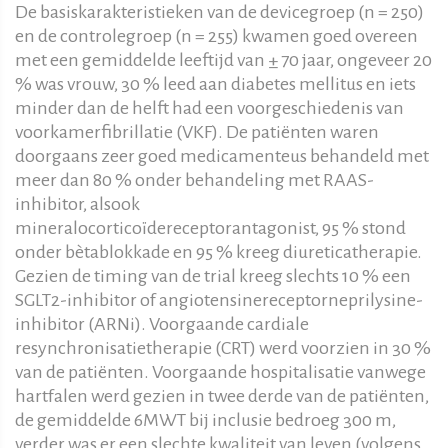
De basiskarakteristieken van de devicegroep (n = 250)
en de controlegroep (n = 255) kwamen goed overeen
met een gemiddelde leeftijd van ± 70 jaar, ongeveer 20
% was vrouw, 30 % leed aan diabetes mellitus en iets
minder dan de helft had een voorgeschiedenis van
voorkamerfibrillatie (VKF). De patiënten waren
doorgaans zeer goed medicamenteus behandeld met
meer dan 80 % onder behandeling met RAAS-
inhibitor, alsook
mineralocorticoïdereceptorantagonist, 95 % stond
onder bètablokkade en 95 % kreeg diureticatherapie.
Gezien de timing van de trial kreeg slechts 10 % een
SGLT2-inhibitor of angiotensinereceptorneprilysine-
inhibitor (ARNi). Voorgaande cardiale
resynchronisatietherapie (CRT) werd voorzien in 30 %
van de patiënten. Voorgaande hospitalisatie vanwege
hartfalen werd gezien in twee derde van de patiënten,
de gemiddelde 6MWT bij inclusie bedroeg 300 m,
verder was er een slechte kwaliteit van leven (volgens