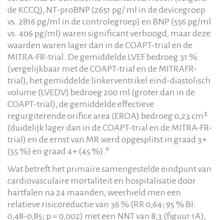
de KCCQ), NT-proBNP (2651 pg/ ml in de devicegroep
vs. 2816 pg/ml in de controlegroep) en BNP (556 pg/ml
vs. 406 pg/ml) waren significant verhoogd, maar deze
waarden waren lager dan in de COAPT-trial en de
MITRA-FR-trial. De gemiddelde LVEF bedroeg 31 %
(vergelijkbaar met de COAPT-trial en de MITRAFR-
trial), het gemiddelde linkerventrikel eind-diastolisch
volume (LVEDV) bedroeg 200 ml (groter dan in de
COAPT-trial), de gemiddelde effectieve
regurgiterende orifice area (EROA) bedroeg 0,23 cm²
(duidelijk lager dan in de COAPT-trial en de MITRA-FR-
trial) en de ernst van MR werd opgesplitst in graad 3+
6
(55 %) en graad 4+ (45 %).
Wat betreft het primaire samengestelde eindpunt van
cardiovasculaire mortaliteit en hospitalisatie door
hartfalen na 24 maanden, weerhield men een
relatieve risicoreductie van 36 % (RR 0,64; 95 % BI:
0,48-0,85; p = 0,002) met een NNT van 8,3 (figuur 1A),