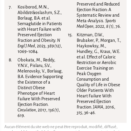
Preserved and Reduced
Kosiborod, M.N.,
Ejection Fraction: A
Abildstr&‌oslash;m, S.Z.,
Systematic Review and
Borlaug, B.A. et al.
Meta-Analysis.
Sports
Semaglutide in Patients
Med Open
, 2022,
8 (1)
, 76.
with Heart Failure with
Preserved Ejection
Kitzman, D.W.,
Fraction and Obesity.
N
Brubaker, P., Morgan, T.,
Engl J Med
, 2023,
389 (12)
,
Haykowksy, M.,
1069-1084.
Hundley, G., Kraus, W.E.
et al. Effect of Caloric
Obokata, M., Reddy,
Restriction or Aerobic
Y.N.V., Pislaru, S.V.,
Exercise Training on
Melenovsky, V., Borlaug,
Peak Oxygen
B.A. Evidence Supporting
Consumption and
the Existence of a
Quality of Life in Obese
Distinct Obese
Older Patients With
Phenotype of Heart
Heart Failure With
Failure With Preserved
Preserved Ejection
Ejection Fraction.
Fraction.
JAMA
, 2016,
Circulation
, 2017,
136 (1)
,
315
, 36-46.
619.
Aucun élément du site web ne peut être reproduit, modifié, diffusé,