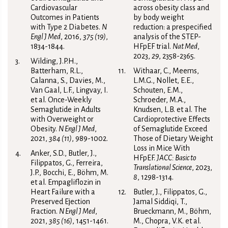
Cardiovascular
across obesity class and
Outcomes in Patients
by body weight
with Type 2 Diabetes.
N
reduction: a prespecified
Engl J Med
, 2016,
375 (19)
,
analysis of the STEP-
1834-1844.
HFpEF trial.
Nat Med
,
2023,
29
, 2358-2365.
Wilding, J.P.H.,
Batterham, R.L.,
Withaar, C., Meems,
Calanna, S., Davies, M.,
L.M.G., Nollet, E.E.,
Van Gaal, L.F., Lingvay, I.
Schouten, E.M.,
et al. Once-Weekly
Schroeder, M.A.,
Semaglutide in Adults
Knudsen, L.B. et al. The
with Overweight or
Cardioprotective Effects
Obesity.
N Engl J Med
,
of Semaglutide Exceed
2021,
384 (11)
, 989-1002.
Those of Dietary Weight
Loss in Mice With
Anker, S.D., Butler, J.,
HFpEF.
JACC: Basic to
Filippatos, G., Ferreira,
Translational Science
, 2023,
J.P., Bocchi, E., Böhm, M.
8
, 1298-1314.
et al. Empagliflozin in
Heart Failure with a
Butler, J., Filippatos, G.,
Preserved Ejection
Jamal Siddiqi, T.,
Fraction.
N Engl J Med
,
Brueckmann, M., Böhm,
2021,
385 (16)
, 1451-1461.
M., Chopra, V.K. et al.