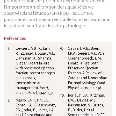
première à pouvoir présenter des résultats. Grâce à
l'importante amélioration de la qualité de vie
observée dans l'étude STEP-HFpEF, les GLP1RA
pourraient constituer un véritable bond en avant pour
les patients souffrant de cette pathologie.
Références
Gevaert, A.B., Kataria,
Gevaert, A.B., Boen,
R., Zannad, F. Sauer, A.J.,
J.R.A., Segers, V.F., Van
Damman, K., Sharma,
Craenenbroeck, E.M.
K. et al. Heart failure
Heart Failure With
with preserved ejection
Preserved Ejection
fraction: recent concepts
Fraction: A Review of
in diagnosis,
Cardiac and Noncardiac
mechanisms and
Pathophysiology.
Front
management.
Heart
,
Physiol
, 2019,
10
, 638.
2022,
108 (17)
, 1342-1350.
Borlaug, B.A., Kitzman,
Marso, S.P., Bain, S.C.,
D.W., Davies, M.J.,
Consoli, A., Eliaschewitz,
Rasmussen, S., Barros,
F.G., Jódar, E., Leiter, L.A.
E., Butler, J. et al.
et al. Semaglutide and
Semaglutide in HFpEF