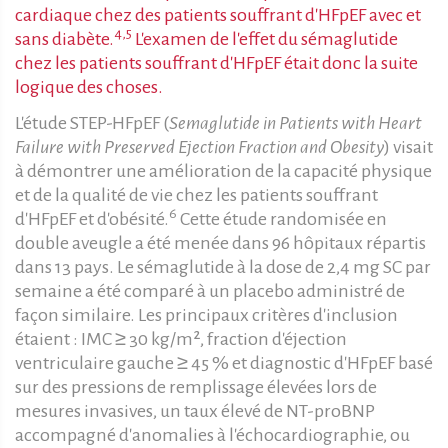
cardiaque chez des patients souffrant d'HFpEF avec et
4,5
sans diabète.
L'examen de l'effet du sémaglutide
chez les patients souffrant d'HFpEF était donc la suite
logique des choses.
L'étude STEP-HFpEF (
Semaglutide in Patients with Heart
Failure with Preserved Ejection Fraction and Obesity
) visait
à démontrer une amélioration de la capacité physique
et de la qualité de vie chez les patients souffrant
6
d'HFpEF et d'obésité.
Cette étude randomisée en
double aveugle a été menée dans 96 hôpitaux répartis
dans 13 pays. Le sémaglutide à la dose de 2,4 mg SC par
semaine a été comparé à un placebo administré de
façon similaire. Les principaux critères d'inclusion
étaient : IMC ≥ 30 kg/m², fraction d'éjection
ventriculaire gauche ≥ 45 % et diagnostic d'HFpEF basé
sur des pressions de remplissage élevées lors de
mesures invasives, un taux élevé de NT-proBNP
accompagné d'anomalies à l'échocardiographie, ou