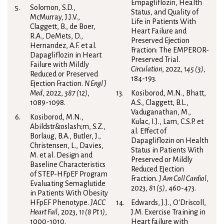
Empagliflozin, Health
Solomon, S.D.,
Status, and Quality of
McMurray, J.J.V.,
Life in Patients With
Claggett, B., de Boer,
Heart Failure and
R.A., DeMets, D.,
Preserved Ejection
Hernandez, A.F. et al.
Fraction: The EMPEROR-
Dapagliflozin in Heart
Preserved Trial.
Failure with Mildly
Circulation
, 2022,
145 (3)
,
Reduced or Preserved
184-193.
Ejection Fraction.
N Engl J
Med
, 2022,
387 (12)
,
Kosiborod, M.N., Bhatt,
1089-1098.
A.S., Claggett, B.L.,
Vaduganathan, M.,
Kosiborod, M.N.,
Kulac, I.J., Lam, C.S.P. et
Abildstr&‌oslash;m, S.Z.,
al. Effect of
Borlaug, B.A., Butler, J.,
Dapagliflozin on Health
Christensen, L., Davies,
Status in Patients With
M. et al. Design and
Preserved or Mildly
Baseline Characteristics
Reduced Ejection
of STEP-HFpEF Program
Fraction.
J Am Coll Cardiol
,
Evaluating Semaglutide
2023,
81 (5)
, 460-473.
in Patients With Obesity
HFpEF Phenotype.
JACC
Edwards, J.J., O'Driscoll,
Heart Fail
, 2023,
11 (8 Pt 1)
,
J.M. Exercise Training in
1000-1010.
Heart failure with