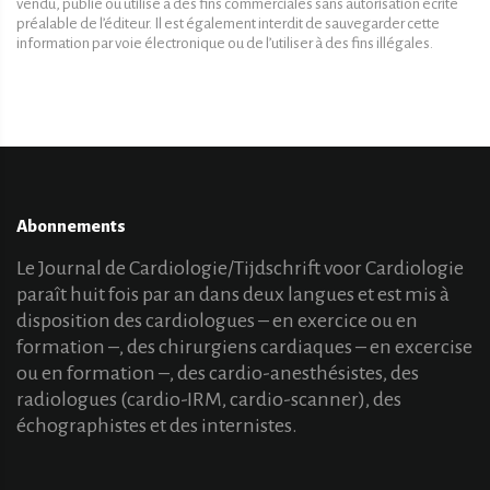
vendu, publié ou utilisé à des fins commerciales sans autorisation écrite
préalable de l’éditeur. Il est également interdit de sauvegarder cette
information par voie électronique ou de l’utiliser à des fins illégales.
Abonnements
Le Journal de Cardiologie/Tijdschrift voor Cardiologie
paraît huit fois par an dans deux langues et est mis à
disposition des cardiologues – en exercice ou en
formation –, des chirurgiens cardiaques – en excercise
ou en formation –, des cardio-anesthésistes, des
radiologues (cardio-IRM, cardio-scanner), des
échographistes et des internistes.