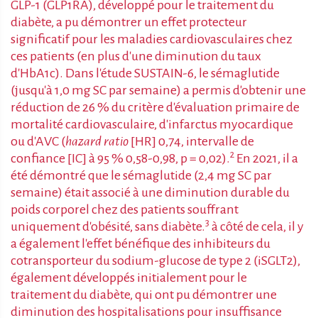
GLP-1 (GLP1RA), développé pour le traitement du
diabète, a pu démontrer un effet protecteur
significatif pour les maladies cardiovasculaires chez
ces patients (en plus d'une diminution du taux
d'HbA1c). Dans l'étude SUSTAIN-6, le sémaglutide
(jusqu'à 1,0 mg SC par semaine) a permis d'obtenir une
réduction de 26 % du critère d'évaluation primaire de
mortalité cardiovasculaire, d'infarctus myocardique
ou d'AVC (
hazard ratio
[HR] 0,74, intervalle de
2
confiance [IC] à 95 % 0,58-0,98, p = 0,02).
En 2021, il a
été démontré que le sémaglutide (2,4 mg SC par
semaine) était associé à une diminution durable du
poids corporel chez des patients souffrant
3
uniquement d'obésité, sans diabète.
à côté de cela, il y
a également l'effet bénéfique des inhibiteurs du
cotransporteur du sodium-glucose de type 2 (iSGLT2),
également développés initialement pour le
traitement du diabète, qui ont pu démontrer une
diminution des hospitalisations pour insuffisance