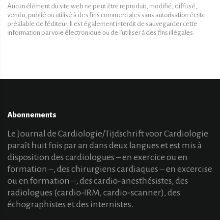
Aucun élément du site web ne peut être reproduit, modifié, diffusé,
vendu, publié ou utilisé à des fins commerciales sans autorisation écrite
préalable de l’éditeur. Il est également interdit de sauvegarder cette
information par voie électronique ou de l’utiliser à des fins illégales.
Abonnements
Le Journal de Cardiologie/Tijdschrift voor Cardiologie
paraît huit fois par an dans deux langues et est mis à
disposition des cardiologues – en exercice ou en
formation –, des chirurgiens cardiaques – en excercise
ou en formation –, des cardio-anesthésistes, des
radiologues (cardio-IRM, cardio-scanner), des
échographistes et des internistes.