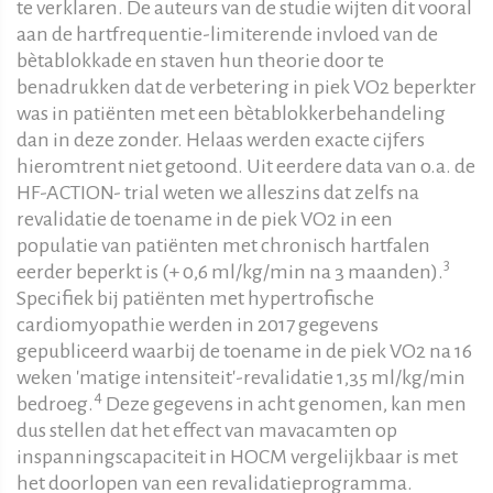
te verklaren. De auteurs van de studie wijten dit vooral
aan de hartfrequentie-limiterende invloed van de
bètablokkade en staven hun theorie door te
benadrukken dat de verbetering in piek VO2 beperkter
was in patiënten met een bètablokkerbehandeling
dan in deze zonder. Helaas werden exacte cijfers
hieromtrent niet getoond. Uit eerdere data van o.a. de
HF-ACTION- trial weten we alleszins dat zelfs na
revalidatie de toename in de piek VO2 in een
populatie van patiënten met chronisch hartfalen
3
eerder beperkt is (+ 0,6 ml/kg/min na 3 maanden).
Specifiek bij patiënten met hypertrofische
cardiomyopathie werden in 2017 gegevens
gepubliceerd waarbij de toename in de piek VO2 na 16
weken 'matige intensiteit'-revalidatie 1,35 ml/kg/min
4
bedroeg.
Deze gegevens in acht genomen, kan men
dus stellen dat het effect van mavacamten op
inspanningscapaciteit in HOCM vergelijkbaar is met
het doorlopen van een revalidatieprogramma.