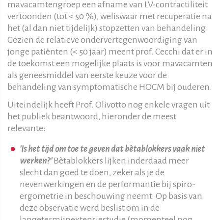
mavacamtengroep een afname van LV-contractiliteit
vertoonden (tot < 50 %), weliswaar met recuperatie na
het (al dan niet tijdelijk) stopzetten van behandeling.
Gezien de relatieve ondervertegenwoordiging van
jonge patiënten (< 50 jaar) meent prof. Cecchi dat er in
de toekomst een mogelijke plaats is voor mavacamten
als geneesmiddel van eerste keuze voor de
behandeling van symptomatische HOCM bij ouderen.
Uiteindelijk heeft Prof. Olivotto nog enkele vragen uit
het publiek beantwoord, hieronder de meest
relevante:
'Is het tijd om toe te geven dat bètablokkers vaak niet
werken?'
Bètablokkers lijken inderdaad meer
slecht dan goed te doen, zeker als je de
nevenwerkingen en de performantie bij spiro-
ergometrie in beschouwing neemt. Op basis van
deze observatie werd beslist om in de
langetermijnextensiestudie (momenteel nog