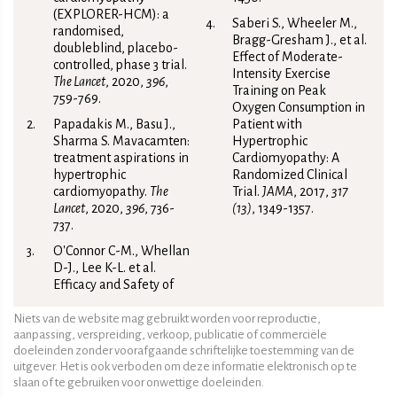
(EXPLORER-HCM): a
Saberi S., Wheeler M.,
randomised,
Bragg-Gresham J., et al.
doubleblind, placebo-
Effect of Moderate-
controlled, phase 3 trial.
Intensity Exercise
The Lancet
, 2020,
396
,
Training on Peak
759-769.
Oxygen Consumption in
Papadakis M., Basu J.,
Patient with
Sharma S. Mavacamten:
Hypertrophic
treatment aspirations in
Cardiomyopathy: A
hypertrophic
Randomized Clinical
cardiomyopathy.
The
Trial.
JAMA
, 2017,
317
Lancet
, 2020,
396
, 736-
(13)
, 1349-1357.
737.
O'Connor C-M., Whellan
D-J., Lee K-L. et al.
Efficacy and Safety of
Niets van de website mag gebruikt worden voor reproductie,
aanpassing, verspreiding, verkoop, publicatie of commerciële
doeleinden zonder voorafgaande schriftelijke toestemming van de
uitgever. Het is ook verboden om deze informatie elektronisch op te
slaan of te gebruiken voor onwettige doeleinden.