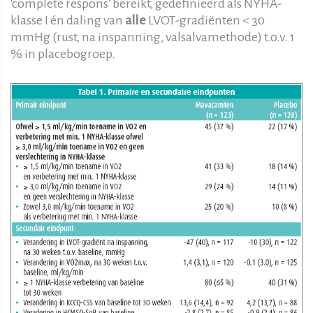
'complete respons' bereikt, gedefinieerd als NYHA-
klasse I én daling van
alle
LVOT-gradiënten < 30
mmHg (rust, na inspanning, valsalvamethode) t.o.v. 1
% in placebogroep.