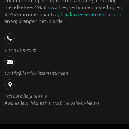
abonnement op het tijdschrift. Ontvangt u het nog
niet elke keer? Mail uw adres, verbonden instelling en
RIZIV-nummer naar
tvc.jdc@larcier-intersentia.com
en wij brengen het in orde.
+ 32 3 609 50 51
tvc.jdc@larcier-intersentia.com
Lefebvre Belgium n.v.
Avenue Jean Monnet 4, 1348 Louvain-la-Neuve