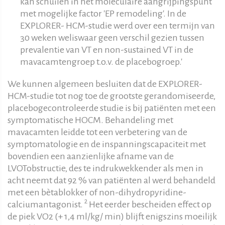
kan schuilen in het moleculaire aangrijpingspunt
met mogelijke factor 'EP remodeling'. In de
EXPLORER- HCM-studie werd over een termijn van
30 weken weliswaar geen verschil gezien tussen
prevalentie van VT en non-sustained VT in de
mavacamtengroep t.o.v. de placebogroep.'
We kunnen algemeen besluiten dat de EXPLORER-
HCM-studie tot nog toe de grootste gerandomiseerde,
placebogecontroleerde studie is bij patiënten met een
symptomatische HOCM. Behandeling met
mavacamten leidde tot een verbetering van de
symptomatologie en de inspanningscapaciteit met
bovendien een aanzienlijke afname van de
LVOTobstructie, des te indrukwekkender als men in
acht neemt dat 92 % van patiënten al werd behandeld
met een bètablokker of non-dihydropyridine-
2
calciumantagonist.
Het eerder bescheiden effect op
de piek VO2 (+ 1,4 ml/kg/ min) blijft enigszins moeilijk