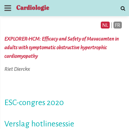
NL
|
FR
EXPLORER-HCM: Efficacy and Safety of Mavacamten in
adults with symptomatic obstructive hypertrophic
cardiomyopathy
Riet Dierckx
Tijdschrift voor
Cardiologie
contact
ESC-congres 2020
Verslag hotlinesessie