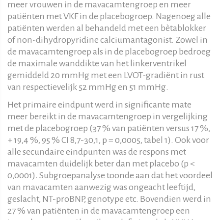
meer vrouwen in de mavacamtengroep en meer
patiënten met VKF in de placebogroep. Nagenoeg alle
patiënten werden al behandeld met een bètablokker
of non-dihydropyridine calciumantagonist. Zowel in
de mavacamtengroep als in de placebogroep bedroeg
de maximale wanddikte van het linkerventrikel
gemiddeld 20 mmHg met een LVOT-gradiënt in rust
van respectievelijk 52 mmHg en 51 mmHg.
Het primaire eindpunt werd in significante mate
meer bereikt in de mavacamtengroep in vergelijking
met de placebogroep (37 % van patiënten versus 17 %,
+ 19,4 %, 95 % CI 8,7-30,1, p = 0,0005, tabel 1). Ook voor
alle secundaire eindpunten was de respons met
mavacamten duidelijk beter dan met placebo (p <
0,0001). Subgroepanalyse toonde aan dat het voordeel
van mavacamten aanwezig was ongeacht leeftijd,
geslacht, NT-proBNP, genotype etc. Bovendien werd in
27 % van patiënten in de mavacamtengroep een