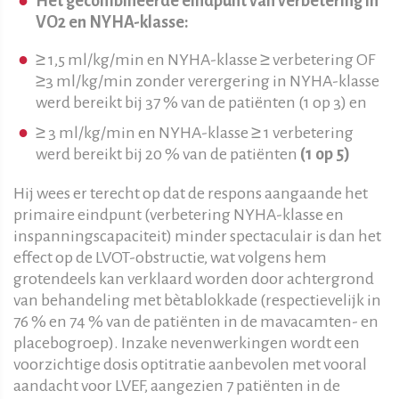
Het gecombineerde eindpunt van verbetering in
VO2 en NYHA-klasse:
≥ 1,5 ml/kg/min en NYHA-klasse ≥ verbetering OF
≥3 ml/kg/min zonder verergering in NYHA-klasse
werd bereikt bij 37 % van de patiënten (1 op 3) en
≥ 3 ml/kg/min en NYHA-klasse ≥ 1 verbetering
werd bereikt bij 20 % van de patiënten
(1 op 5)
Hij wees er terecht op dat de respons aangaande het
primaire eindpunt (verbetering NYHA-klasse en
inspanningscapaciteit) minder spectaculair is dan het
effect op de LVOT-obstructie, wat volgens hem
grotendeels kan verklaard worden door achtergrond
van behandeling met bètablokkade (respectievelijk in
76 % en 74 % van de patiënten in de mavacamten- en
placebogroep). Inzake nevenwerkingen wordt een
voorzichtige dosis optitratie aanbevolen met vooral
aandacht voor LVEF, aangezien 7 patiënten in de