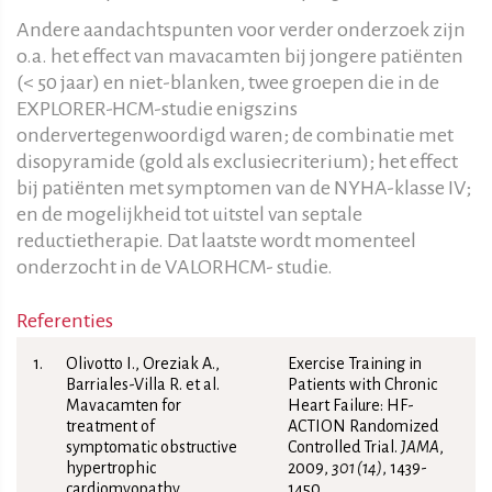
Andere aandachtspunten voor verder onderzoek zijn
o.a. het effect van mavacamten bij jongere patiënten
(< 50 jaar) en niet-blanken, twee groepen die in de
EXPLORER-HCM-studie enigszins
ondervertegenwoordigd waren; de combinatie met
disopyramide (gold als exclusiecriterium); het effect
bij patiënten met symptomen van de NYHA-klasse IV;
en de mogelijkheid tot uitstel van septale
reductietherapie. Dat laatste wordt momenteel
onderzocht in de VALORHCM- studie.
Referenties
Olivotto I., Oreziak A.,
Exercise Training in
Barriales-Villa R. et al.
Patients with Chronic
Mavacamten for
Heart Failure: HF-
treatment of
ACTION Randomized
symptomatic obstructive
Controlled Trial.
JAMA
,
hypertrophic
2009,
301 (14)
, 1439-
cardiomyopathy
1450.