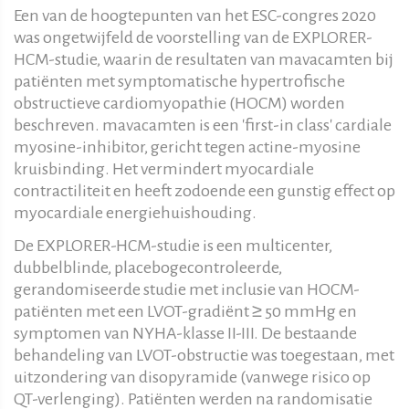
Een van de hoogtepunten van het ESC-congres 2020
was ongetwijfeld de voorstelling van de EXPLORER-
HCM-studie, waarin de resultaten van mavacamten bij
patiënten met symptomatische hypertrofische
obstructieve cardiomyopathie (HOCM) worden
beschreven. mavacamten is een 'first-in class' cardiale
myosine-inhibitor, gericht tegen actine-myosine
kruisbinding. Het vermindert myocardiale
contractiliteit en heeft zodoende een gunstig effect op
myocardiale energiehuishouding.
De EXPLORER-HCM-studie is een multicenter,
dubbelblinde, placebogecontroleerde,
gerandomiseerde studie met inclusie van HOCM-
patiënten met een LVOT-gradiënt ≥ 50 mmHg en
symptomen van NYHA-klasse II-III. De bestaande
behandeling van LVOT-obstructie was toegestaan, met
uitzondering van disopyramide (vanwege risico op
QT-verlenging). Patiënten werden na randomisatie