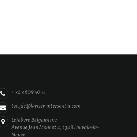
+ 32 3 609 50 51
tvc.jdc@larcier-intersentia.com
Lefebvre Belgium n.v.
Avenue Jean Monnet 4, 1348 Louvain-la-
Neuve