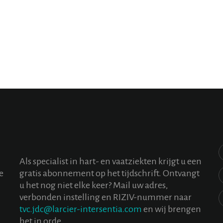
Als specialist in hart- en vaatziekten krijgt u een
e
gratis abonnement op het tijdschrift. Ontvangt
u het nog niet elke keer? Mail uw adres,
verbonden instelling en RIZIV-nummer naar
tvc.jdc@larcier-intersentia.com
en wij brengen
het in orde.