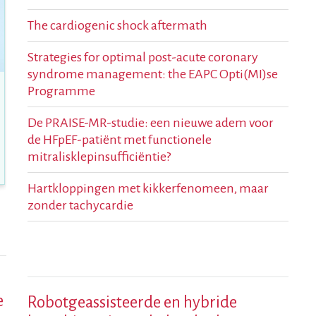
Tijdschrift voor
Cardiologie
The cardiogenic shock aftermath
contact
Strategies for optimal post-acute coronary
syndrome management: the EAPC Opti(MI)se
Programme
De PRAISE-MR-studie: een nieuwe adem voor
de HFpEF-patiënt met functionele
mitralisklepinsufficiëntie?
Hartkloppingen met kikkerfenomeen, maar
zonder tachycardie
e
Robotgeassisteerde en hybride