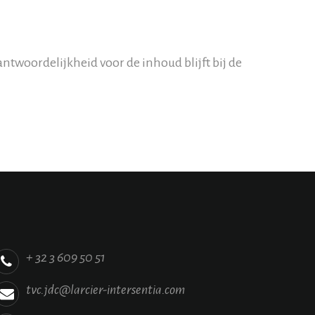
twoordelijkheid voor de inhoud blijft bij de
+ 32 3 609 50 51
tvc.jdc@larcier-intersentia.com