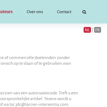
uteurs
Over ons
Contact
NL
|
FR
atie of commerciële doeleinden zonder
onisch op te slaan of te gebruiken voor
rzien van een autorisatiecode. Treft u een
orspronkelijke artikel. Tevens wordt u
of via tvc.jdc@larcier-intersentia.com.