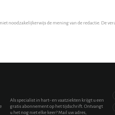
Tijdschrift voor
Cardiologie
contact
et noodzakelijkerwijs de mening van de redactie. De veran
Als specialist in hart- en vaatziekten krijgt u een
e
gratis abonnement op het tijdschrift. Ontvangt
u het nog niet elke keer? Mail uw adres,