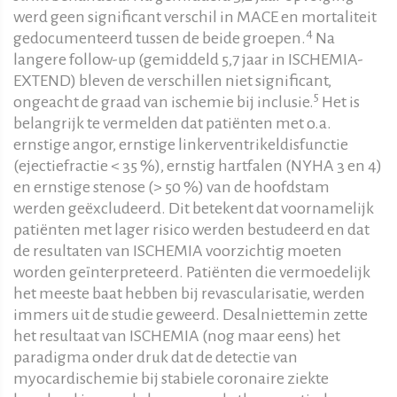
werd geen significant verschil in MACE en mortaliteit
4
gedocumenteerd tussen de beide groepen.
Na
langere follow-up (gemiddeld 5,7 jaar in ISCHEMIA-
EXTEND) bleven de verschillen niet significant,
5
ongeacht de graad van ischemie bij inclusie.
Het is
belangrijk te vermelden dat patiënten met o.a.
ernstige angor, ernstige linkerventrikeldisfunctie
(ejectiefractie < 35 %), ernstig hartfalen (NYHA 3 en 4)
en ernstige stenose (> 50 %) van de hoofdstam
werden geëxcludeerd. Dit betekent dat voornamelijk
patiënten met lager risico werden bestudeerd en dat
de resultaten van ISCHEMIA voorzichtig moeten
worden geïnterpreteerd. Patiënten die vermoedelijk
het meeste baat hebben bij revascularisatie, werden
immers uit de studie geweerd. Desalniettemin zette
het resultaat van ISCHEMIA (nog maar eens) het
paradigma onder druk dat de detectie van
myocardischemie bij stabiele coronaire ziekte