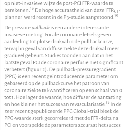
op niet-invasieve wijze de post-PCI FFR-waarde te
18
berekenen.
De hoge accuraatheid van deze 'FFR
-
CT
19
planner' werd recent in de P3-studie aangetoond.
De pressure
pullback
is een andere interessante
invasieve meting. Focale coronaire letsels geven
aanleiding tot plotse drukval in de pullbackcurve,
terwijl in geval van diffuse ziekte deze drukval meer
gradueel gebeurt. Studies toonden aan dat in het
laatste geval PCI de coronaire perfusie niet significant
verbetert (figuur 2). De pullback-pressuregradiënt
(PPG) is een recent geïntroduceerde parameter om
gebaseerd op de pullbackcurve het patroon van
coronaire ziekte te kwantificeren op een schaal van 0
tot 1. Hoe lager de waarde, hoe diffuser de aantasting
18
en hoe kleiner het succes van revascularisatie.
In de
zeer recent gepubliceerde PPG Global-trial bleek de
PPG-waarde sterk gecorreleerd met de FFR-delta na
PCI en voorspelde de parameters accuraat het succes