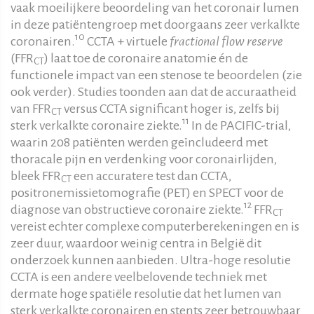
vaak moeilijkere beoordeling van het coronair lumen
in deze patiëntengroep met doorgaans zeer verkalkte
10
coronairen.
CCTA + virtuele
fractional flow reserve
(FFR
) laat toe de coronaire anatomie én de
CT
functionele impact van een stenose te beoordelen (zie
ook verder). Studies toonden aan dat de accuraatheid
van FFR
versus CCTA significant hoger is, zelfs bij
CT
11
sterk verkalkte coronaire ziekte.
In de PACIFIC-trial,
waarin 208 patiënten werden geïncludeerd met
thoracale pijn en verdenking voor coronairlijden,
bleek FFR
een accuratere test dan CCTA,
CT
positronemissietomografie (PET) en SPECT voor de
12
diagnose van obstructieve coronaire ziekte.
FFR
CT
vereist echter complexe computerberekeningen en is
zeer duur, waardoor weinig centra in België dit
onderzoek kunnen aanbieden. Ultra-hoge resolutie
CCTA is een andere veelbelovende techniek met
dermate hoge spatiële resolutie dat het lumen van
sterk verkalkte coronairen en stents zeer betrouwbaar