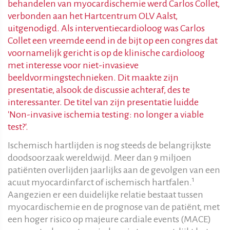
behandelen van myocardischemie werd Carlos Collet,
verbonden aan het Hartcentrum OLV Aalst,
uitgenodigd. Als interventiecardioloog was Carlos
Collet een vreemde eend in de bijt op een congres dat
voornamelijk gericht is op de klinische cardioloog
met interesse voor niet-invasieve
beeldvormingstechnieken. Dit maakte zijn
presentatie, alsook de discussie achteraf, des te
interessanter. De titel van zijn presentatie luidde
'Non-invasive ischemia testing: no longer a viable
test?'.
Ischemisch hartlijden is nog steeds de belangrijkste
doodsoorzaak wereldwijd. Meer dan 9 miljoen
patiënten overlijden jaarlijks aan de gevolgen van een
1
acuut myocardinfarct of ischemisch hartfalen.
Aangezien er een duidelijke relatie bestaat tussen
myocardischemie en de prognose van de patiënt, met
een hoger risico op majeure cardiale events (MACE)