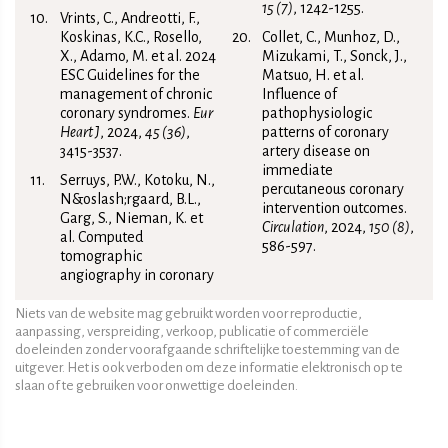
15 (7)
, 1242-1255.
Vrints, C., Andreotti, F.,
Koskinas, K.C., Rosello,
Collet, C., Munhoz, D.,
X., Adamo, M. et al. 2024
Mizukami, T., Sonck, J.,
ESC Guidelines for the
Matsuo, H. et al.
management of chronic
Influence of
coronary syndromes.
Eur
pathophysiologic
Heart J
, 2024,
45 (36)
,
patterns of coronary
3415-3537.
artery disease on
immediate
Serruys, P.W., Kotoku, N.,
percutaneous coronary
N&‌oslash;rgaard, B.L.,
intervention outcomes.
Garg, S., Nieman, K. et
Circulation
, 2024,
150 (8)
,
al. Computed
586-597.
tomographic
angiography in coronary
Niets van de website mag gebruikt worden voor reproductie,
aanpassing, verspreiding, verkoop, publicatie of commerciële
doeleinden zonder voorafgaande schriftelijke toestemming van de
uitgever. Het is ook verboden om deze informatie elektronisch op te
slaan of te gebruiken voor onwettige doeleinden.