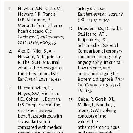
Nowbar, A.N., Gitto, M.,
artery disease.
Howard, J.P., Francis,
EuroIntervention
, 2023,
18
D.P., Al-Lamee, R.
(16)
, e1307-e1327.
Mortality from ischemic
Driessen, R.S., Danad, I.,
heart disease.
Circ
Stuijfzand, W.J.,
Cardiovasc Qual Outcomes
,
Raijmakers, P.G.,
2019,
12 (6)
, e005375.
Schumacher, S.P. et al.
Ako, E., Nijer, S., Al-
Comparison of coronary
Hussaini, A., Kaprielian,
computed tomography
R. The ISCHEMIA trial:
angiography, fractional
what is the message for
flow reserve, and
the interventionalist?
perfusion imaging for
Eur Cardiol
, 2021,
16
, e24.
ischemia diagnosis.
J Am
Coll Cardiol
, 2019,
73 (2)
,
Hachamovitch, R.,
161-173.
Hayes, S.W., Friedman,
J.D., Cohen, I., Berman,
Gaba, P., Gersh, B.J.,
D.S. Comparison of the
Muller, J., Narula, J.,
short-term survival
Stone, G.W. Evolving
benefit associated with
concepts of the
revascularization
vulnerable
compared with medical
atherosclerotic plaque