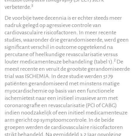
3
verbeterde.
De voorbije twee decennia is er echter steeds meer
nadruk gelegd op agressieve controle van
cardiovasculaire risicofactoren. In meer recente
studies, waaronder drie gerandomiseerde, werd geen
significant verschil in outcome opgetekend na
percutane of heelkundige revascularisatie versus
2
louter medicamenteuze behandeling (tabel 1).
De
meest recente en veruit de grootste gerandomiseerde
trial was ISCHEMIA. In deze studie werden 5179
patiënten gerandomiseerd met minstens matige
myocardischemie op basis van een functionele
ischemietest naar een initieel invasieve arm met
coronarografie en revascularisatie (PCI of CABG)
indien noodzakelijk of een initieel medicamenteuze
arm gericht op symptoomcontrole. In de beide
groepen werden de cardiovasculaire risicofactoren
strikt behandeld. Na gemiddeld 3,2 jaar opvolging