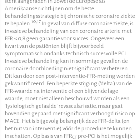
sterk aangeraden in zowel de Europese als
Amerikaanse richtlijnen om de beste
behandelingsstrategie bij chronische coronaire ziekte
10,17
te bepalen.
In geval van diffuse coronaire ziekte, is
invasieve behandeling van een coronaire arterie met
FFR < 0,8 geen garantie voor succes. Ongeveer een
kwart van de patiënten blijft bijvoorbeeld
symptomatisch ondanks technisch succesvolle PCI.
Invasieve behandeling kan in sommige gevallen de
coronaire doorbloeding niet significant verbeteren.
Dit kan door een post-interventie-FFR-meting worden
gekwantificeerd. Een beperkte stijging ('delta') van de
FFR-waarde na interventie of een blijvende lage
waarde, moet niet alleen beschouwd worden als een
'fysiologisch gefaalde' revascularisatie, maar gaat
bovendien gepaard met significant verhoogd risico op
MACE. Het is bijgevolg belangrijk deze FFR-delta (en
het nut van interventie) vóór de procedure te kunnen
inschatten. Op basis van FFR
pre-PCI is het mogelijk
CT