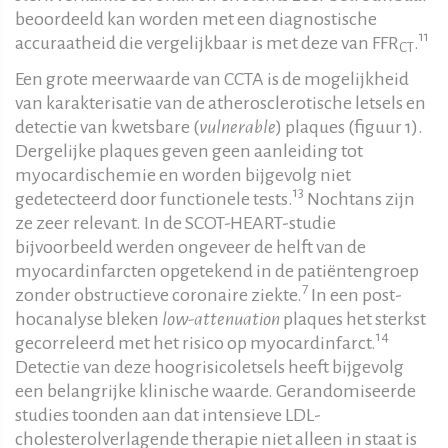
beoordeeld kan worden met een diagnostische
11
accuraatheid die vergelijkbaar is met deze van FFR
.
CT
Een grote meerwaarde van CCTA is de mogelijkheid
van karakterisatie van de atherosclerotische letsels en
detectie van kwetsbare (
vulnerable
) plaques (figuur 1).
Dergelijke plaques geven geen aanleiding tot
myocardischemie en worden bijgevolg niet
13
gedetecteerd door functionele tests.
Nochtans zijn
ze zeer relevant. In de SCOT-HEART-studie
bijvoorbeeld werden ongeveer de helft van de
myocardinfarcten opgetekend in de patiëntengroep
7
zonder obstructieve coronaire ziekte.
In een post-
hocanalyse bleken
low-attenuation
plaques het sterkst
14
gecorreleerd met het risico op myocardinfarct.
Detectie van deze hoogrisicoletsels heeft bijgevolg
een belangrijke klinische waarde. Gerandomiseerde
studies toonden aan dat intensieve LDL-
cholesterolverlagende therapie niet alleen in staat is