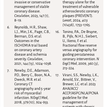
invasive or conservative
therapy alone for the
management of stable
treatment of vulnerable
coronary disease.
atherosclerotic coronary
Circulation
, 2023,
147 (1)
,
plaques (PREVENT).
8-19.
Lancet
, 2024,
403
(10438)
, 1753-1765.
Reynolds, H.R., Shaw,
L.J., Min, J.K., Page, C.B.,
Tonino, P.A., De Bruyne,
Berman, D.S. et al.
B., Pijls, N.H.J., Siebert,
Outcomes in the
U., Ikeno, F. et al.
ISCHEMIA trial based
Fractional flow reserve
on coronary artery
versus angiography for
disease and ischemia
guiding percutaneous
severity.
Circulation
,
coronary intervention.
N
2021,
144 (13)
, 1024-1038.
Engl J Med
, 2009,
360 (3)
,
213-224.
Newby, D.E., Adamson,
P.D., Berry C., Boon, N.A.,
Virani, S.S., Newby, L.K.,
Dweck, M.R. et al.
Arnold, S.V., Bittner, V.,
Coronary CT
Brewer, L.C. et al. 2023
angiography and 5-year
AHA/ACC/
risk of myocardial
ACCP/ASPC/NLA/PCNA
infarction.
N Engl J Med
,
guideline for the
2018,
379 (10)
, 924-933.
management of
patients with chronic