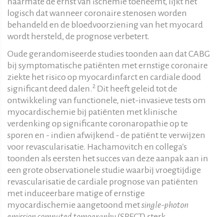
naarmate de ernst van ischemie toeneemt, lijkt het
logisch dat wanneer coronaire stenosen worden
behandeld en de bloedvoorziening van het myocard
wordt hersteld, de prognose verbetert.
Oude gerandomiseerde studies toonden aan dat CABG
bij symptomatische patiënten met ernstige coronaire
ziekte het risico op myocardinfarct en cardiale dood
2
significant deed dalen.
Dit heeft geleid tot de
ontwikkeling van functionele, niet-invasieve tests om
myocardischemie bij patiënten met klinische
verdenking op significante coronaropathie op te
sporen en - indien afwijkend - de patiënt te verwijzen
voor revascularisatie. Hachamovitch en collega's
toonden als eersten het succes van deze aanpak aan in
een grote observationele studie waarbij vroegtijdige
revascularisatie de cardiale prognose van patiënten
met induceerbare matige of ernstige
myocardischemie aangetoond met
single-photon
emission computed tomography
(SPECT) sterk