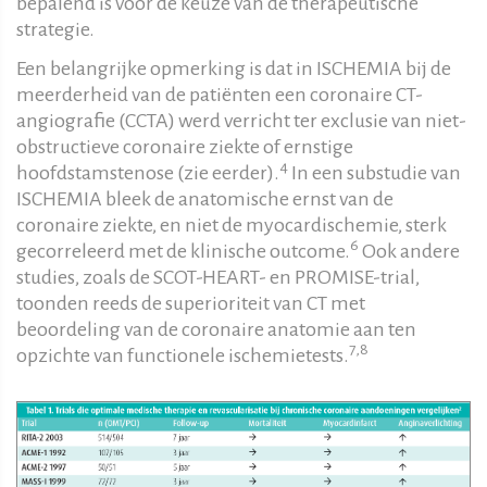
bepalend is voor de keuze van de therapeutische
strategie.
Een belangrijke opmerking is dat in ISCHEMIA bij de
meerderheid van de patiënten een coronaire CT-
angiografie (CCTA) werd verricht ter exclusie van niet-
obstructieve coronaire ziekte of ernstige
4
hoofdstamstenose (zie eerder).
In een substudie van
ISCHEMIA bleek de anatomische ernst van de
coronaire ziekte, en niet de myocardischemie, sterk
6
gecorreleerd met de klinische outcome.
Ook andere
studies, zoals de SCOT-HEART- en PROMISE-trial,
toonden reeds de superioriteit van CT met
beoordeling van de coronaire anatomie aan ten
7,8
opzichte van functionele ischemietests.