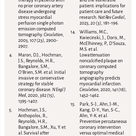
therapy in patients with
and the vulnerable
no prior coronary artery
patient: implications for
disease undergoing
patient care and future
stress myocardial
research.
Nat Rev Cardiol
,
perfusion single photon
2023,
20 (3)
, 181-196.
emission computed
Williams, M.C.,
tomography.
Circulation
,
Kwiecinski, J., Doris, M.,
2003,
107 (23)
, 2900-
McElhinney, P., D'Souza,
2907.
M.S. et al.
Maron, D.J., Hochman,
Lowattenuation
J.S., Reynolds, H.R.,
noncalcified plaque on
Bangalore, S.M.,
coronary computed
O'Brien, S.M. et al. Initial
tomography
invasive or conservative
angiography predicts
strategy for stable
myocardial infarction.
coronary disease.
N Engl J
Circulation
, 2020,
141 (18)
,
Med
, 2020,
382 (15)
,
1452-1462.
1395-1407.
Park, S-J., Ahn, J-M.,
Hochman, J.S.,
Kang, D-Y., Yun, S-C.,
Anthopolos, R.,
Ahn, Y-K. et al.
Reynolds, H.R.,
Preventive percutaneous
Bangalore, S.M., Xu, Y. et
coronary intervention
al. Survival after
versus optimal medical