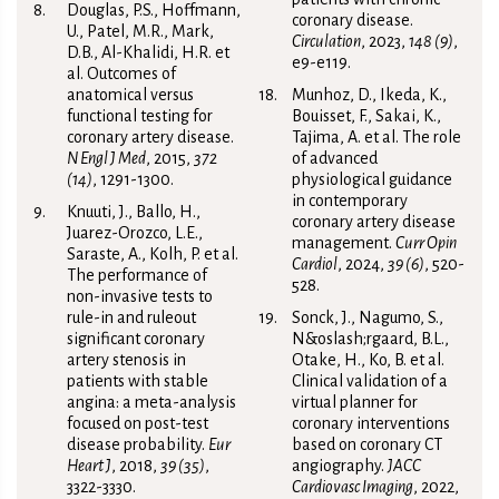
Douglas, P.S., Hoffmann,
coronary disease.
U., Patel, M.R., Mark,
Circulation
, 2023,
148 (9)
,
D.B., Al-Khalidi, H.R. et
e9-e119.
al. Outcomes of
anatomical versus
Munhoz, D., Ikeda, K.,
functional testing for
Bouisset, F., Sakai, K.,
coronary artery disease.
Tajima, A. et al. The role
N Engl J Med
, 2015,
372
of advanced
(14)
, 1291-1300.
physiological guidance
in contemporary
Knuuti, J., Ballo, H.,
coronary artery disease
Juarez-Orozco, L.E.,
management.
Curr Opin
Saraste, A., Kolh, P. et al.
Cardiol
, 2024,
39 (6)
, 520-
The performance of
528.
non-invasive tests to
rule-in and ruleout
Sonck, J., Nagumo, S.,
significant coronary
N&‌oslash;rgaard, B.L.,
artery stenosis in
Otake, H., Ko, B. et al.
patients with stable
Clinical validation of a
angina: a meta-analysis
virtual planner for
focused on post-test
coronary interventions
disease probability.
Eur
based on coronary CT
Heart J
, 2018,
39 (35)
,
angiography.
JACC
3322-3330.
Cardiovasc Imaging
, 2022,