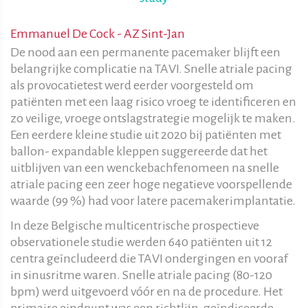
Emmanuel De Cock - AZ Sint-Jan
De nood aan een permanente pacemaker blijft een
belangrijke complicatie na TAVI. Snelle atriale pacing
als provocatietest werd eerder voorgesteld om
patiënten met een laag risico vroeg te identificeren en
zo veilige, vroege ontslagstrategie mogelijk te maken.
Een eerdere kleine studie uit 2020 bij patiënten met
ballon- expandable kleppen suggereerde dat het
uitblijven van een wenckebachfenomeen na snelle
atriale pacing een zeer hoge negatieve voorspellende
waarde (99 %) had voor latere pacemakerimplantatie.
In deze Belgische multicentrische prospectieve
observationele studie werden 640 patiënten uit 12
centra geïncludeerd die TAVI ondergingen en vooraf
in sinusritme waren. Snelle atriale pacing (80-120
bpm) werd uitgevoerd vóór en na de procedure. Het
primaire eindpunt was een richtlijn-geïndiceerde