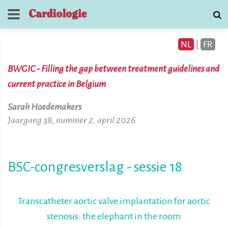
NL
|
FR
BWGIC - Filling the gap between treatment guidelines and
current practice in Belgium
Sarah Hoedemakers
Jaargang 38, nummer 2, april 2026
Tijdschrift voor
Cardiologie
contact
BSC-congresverslag - sessie 18
Transcatheter aortic valve implantation for aortic
stenosis: the elephant in the room