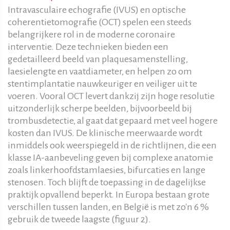
Intravasculaire echografie (IVUS) en optische
coherentietomografie (OCT) spelen een steeds
belangrijkere rol in de moderne coronaire
interventie. Deze technieken bieden een
gedetailleerd beeld van plaquesamenstelling,
laesielengte en vaatdiameter, en helpen zo om
stentimplantatie nauwkeuriger en veiliger uit te
voeren. Vooral OCT levert dankzij zijn hoge resolutie
uitzonderlijk scherpe beelden, bijvoorbeeld bij
trombusdetectie, al gaat dat gepaard met veel hogere
kosten dan IVUS. De klinische meerwaarde wordt
inmiddels ook weerspiegeld in de richtlijnen, die een
klasse IA-aanbeveling geven bij complexe anatomie
zoals linkerhoofdstamlaesies, bifurcaties en lange
stenosen. Toch blijft de toepassing in de dagelijkse
praktijk opvallend beperkt. In Europa bestaan grote
verschillen tussen landen, en België is met zo'n 6 %
gebruik de tweede laagste (figuur 2).