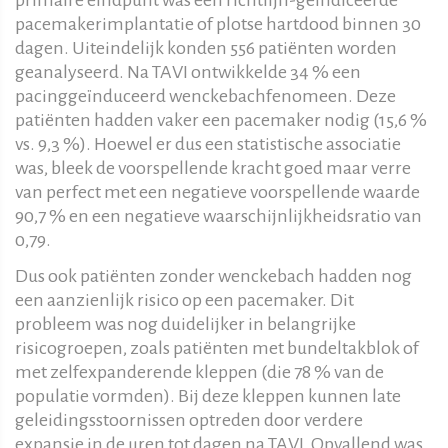
pacemakerimplantatie of plotse hartdood binnen 30
dagen. Uiteindelijk konden 556 patiënten worden
geanalyseerd. Na TAVI ontwikkelde 34 % een
pacinggeïnduceerd wenckebachfenomeen. Deze
patiënten hadden vaker een pacemaker nodig (15,6 %
vs. 9,3 %). Hoewel er dus een statistische associatie
was, bleek de voorspellende kracht goed maar verre
van perfect met een negatieve voorspellende waarde
90,7 % en een negatieve waarschijnlijkheidsratio van
0,79.
Dus ook patiënten zonder wenckebach hadden nog
een aanzienlijk risico op een pacemaker. Dit
probleem was nog duidelijker in belangrijke
risicogroepen, zoals patiënten met bundeltakblok of
met zelfexpanderende kleppen (die 78 % van de
populatie vormden). Bij deze kleppen kunnen late
geleidingsstoornissen optreden door verdere
expansie in de uren tot dagen na TAVI. Opvallend was