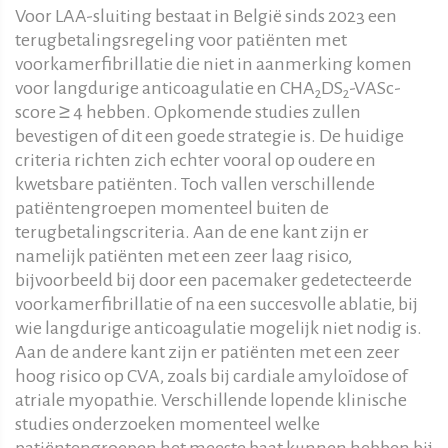
Voor LAA-sluiting bestaat in België sinds 2023 een
terugbetalingsregeling voor patiënten met
voorkamerfibrillatie die niet in aanmerking komen
voor langdurige anticoagulatie en CHA
DS
-VASc-
2
2
score ≥ 4 hebben. Opkomende studies zullen
bevestigen of dit een goede strategie is. De huidige
criteria richten zich echter vooral op oudere en
kwetsbare patiënten. Toch vallen verschillende
patiëntengroepen momenteel buiten de
terugbetalingscriteria. Aan de ene kant zijn er
namelijk patiënten met een zeer laag risico,
bijvoorbeeld bij door een pacemaker gedetecteerde
voorkamerfibrillatie of na een succesvolle ablatie, bij
wie langdurige anticoagulatie mogelijk niet nodig is.
Aan de andere kant zijn er patiënten met een zeer
hoog risico op CVA, zoals bij cardiale amyloïdose of
atriale myopathie. Verschillende lopende klinische
studies onderzoeken momenteel welke
patiëntengroepen het meeste baat kunnen hebben bij