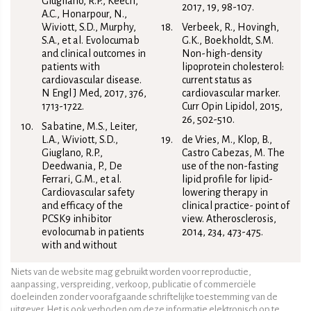
Giugliano, R.P., Keech,
2017, 19, 98-107.
A.C., Honarpour, N.,
Wiviott, S.D., Murphy,
Verbeek, R., Hovingh,
S.A., et al. Evolocumab
G.K., Boekholdt, S.M.
and clinical outcomes in
Non-high-density
patients with
lipoprotein cholesterol:
cardiovascular disease.
current status as
N Engl J Med, 2017, 376,
cardiovascular marker.
1713-1722.
Curr Opin Lipidol, 2015,
26, 502-510.
Sabatine, M.S., Leiter,
L.A., Wiviott, S.D.,
de Vries, M., Klop, B.,
Giuglano, R.P.,
Castro Cabezas, M. The
Deedwania, P., De
use of the non-fasting
Ferrari, G.M., et al.
lipid profile for lipid-
Cardiovascular safety
lowering therapy in
and efficacy of the
clinical practice- point of
PCSK9 inhibitor
view. Atherosclerosis,
evolocumab in patients
2014, 234, 473-475.
with and without
Niets van de website mag gebruikt worden voor reproductie,
aanpassing, verspreiding, verkoop, publicatie of commerciële
doeleinden zonder voorafgaande schriftelijke toestemming van de
uitgever. Het is ook verboden om deze informatie elektronisch op te