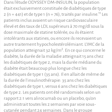
Dans l'étude ODYSSEY DM-INSULIN, la population
était exclusivement constituée de diabétiques de type
11
2 (n = 441) et de type 1 (n = 76), traités par insuline.
Les
patients inclus avaient un risque cardiovasculaire
élevé et des taux de LDL supérieurs à 70 mg/dl sous la
dose maximale de statine tolérée, ou ils étaient
intolérants aux statines, ou encore ils recevaient un
autre traitement hypocholestérolémiant. L'IMC de la
2
population atteignait 32 kg/m
. En ce qui concerne le
diabète, la durée de la maladie atteignait 15 ans chez
les diabétiques de type 2, mais la durée médiane du
diabète était beaucoup plus longue chez les
diabétiques de type 1 (35 ans). Il en allait de même de
la durée de l'insulinothérapie: 35 ans chez les
diabétiques de type 1, versus 6 ans chez les diabétiques
de type 2. Les patients ont été randomisés selon un
rapport 2:1 vers alirocumab ou un placebo, qu'on
administrait toutes les 2 semaines par voie sous-
cutanée pendant 24 semaines. Dans le groupe