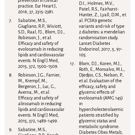
prevention in clinical
D.I., Holmes, M.V.,
practice. Eur Heart J,
Patel, R.S., Fairhurst-
2016, 37, 2315-2381.
Hunter, Z., Lyall, D.M., et
Sabatine, M.S.,
al. PCSK9 genetic
Giugliano, R.P., Wiviott,
variants and risk of type
S.D., Raal, F.J., Blom, D.J.,
2 diabetes: a mendelian
Robinson, J., et al.
randomisation study.
Efficacy and safety of
Lancet Diabetes
evolocumab in reducing
Endocrinol, 2017, 5, 97-
lipids and cardiovascular
105.
events. N Engl J Med,
Blom, D.J., Koren, M.J.,
2015, 372, 1500-1509.
Roth, E., Monsalvo, M.L.,
Robinson, J.G., Farnier,
Djedjos, C.S., Nelson, P.,
M., Krempf, M.,
et al. Evaluation of the
Bergeron, J., Luc, G.,
efficacy, safety and
Averna, M., et al.
glycemic effects of
Efficacy and safety of
evolocumab (AMG 145)
alirocumab in reducing
in
lipids and cardiovascular
hypercholesterolaemic
events. N Engl J Med,
patients stratified by
2015, 372, 1489-1499.
glycemic status and
metabolic syndrome.
Sabatine, M.S.,
Diabetes Obes Metab,