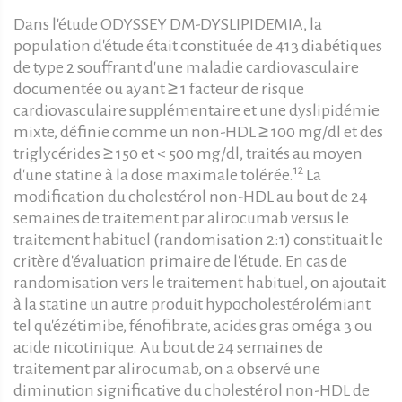
Dans l'étude ODYSSEY DM-DYSLIPIDEMIA, la
population d'étude était constituée de 413 diabétiques
de type 2 souffrant d'une maladie cardiovasculaire
documentée ou ayant ≥ 1 facteur de risque
cardiovasculaire supplémentaire et une dyslipidémie
mixte, définie comme un non-HDL ≥ 100 mg/dl et des
triglycérides ≥ 150 et < 500 mg/dl, traités au moyen
12
d'une statine à la dose maximale tolérée.
La
modification du cholestérol non-HDL au bout de 24
semaines de traitement par alirocumab versus le
traitement habituel (randomisation 2:1) constituait le
critère d'évaluation primaire de l'étude. En cas de
randomisation vers le traitement habituel, on ajoutait
à la statine un autre produit hypocholestérolémiant
tel qu'ézétimibe, fénofibrate, acides gras oméga 3 ou
acide nicotinique. Au bout de 24 semaines de
traitement par alirocumab, on a observé une
diminution significative du cholestérol non-HDL de