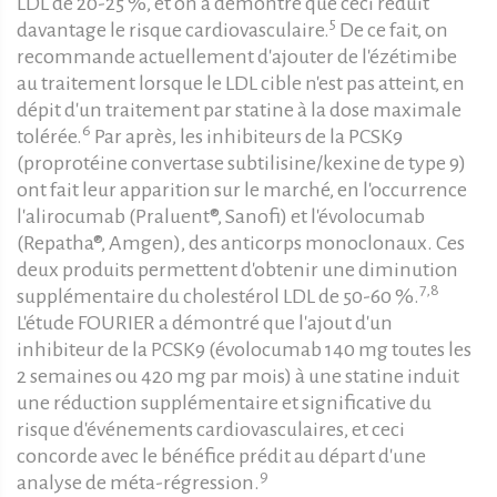
LDL de 20-25 %, et on a démontré que ceci réduit
5
davantage le risque cardiovasculaire.
De ce fait, on
recommande actuellement d'ajouter de l'ézétimibe
au traitement lorsque le LDL cible n'est pas atteint, en
dépit d'un traitement par statine à la dose maximale
6
tolérée.
Par après, les inhibiteurs de la PCSK9
(proprotéine convertase subtilisine/kexine de type 9)
ont fait leur apparition sur le marché, en l'occurrence
l'alirocumab (Praluent®, Sanofi) et l'évolocumab
(Repatha®, Amgen), des anticorps monoclonaux. Ces
deux produits permettent d'obtenir une diminution
7,8
supplémentaire du cholestérol LDL de 50-60 %.
L'étude FOURIER a démontré que l'ajout d'un
inhibiteur de la PCSK9 (évolocumab 140 mg toutes les
2 semaines ou 420 mg par mois) à une statine induit
une réduction supplémentaire et significative du
risque d'événements cardiovasculaires, et ceci
concorde avec le bénéfice prédit au départ d'une
9
analyse de méta-régression.