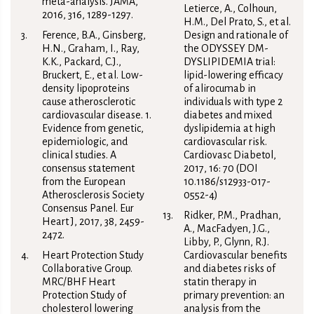
meta-analysis. JAMA,
Letierce, A., Colhoun,
2016, 316, 1289-1297.
H.M., Del Prato, S., et al.
Ference, B.A., Ginsberg,
Design and rationale of
H.N., Graham, I., Ray,
the ODYSSEY DM-
K.K., Packard, C.J.,
DYSLIPIDEMIA trial:
Bruckert, E., et al. Low-
lipid-lowering efficacy
density lipoproteins
of alirocumab in
cause atherosclerotic
individuals with type 2
cardiovascular disease. 1.
diabetes and mixed
Evidence from genetic,
dyslipidemia at high
epidemiologic, and
cardiovascular risk.
clinical studies. A
Cardiovasc Diabetol,
consensus statement
2017, 16: 70 (DOI
from the European
10.1186/s12933-017-
Atherosclerosis Society
0552-4)
Consensus Panel. Eur
Ridker, P.M., Pradhan,
Heart J, 2017, 38, 2459-
A., MacFadyen, J.G.,
2472.
Libby, P., Glynn, R.J.
Heart Protection Study
Cardiovascular benefits
Collaborative Group.
and diabetes risks of
MRC/BHF Heart
statin therapy in
Protection Study of
primary prevention: an
cholesterol lowering
analysis from the