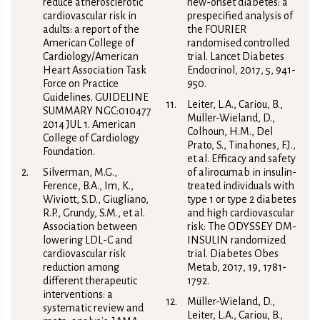
reduce atherosclerotic
new-onset diabetes: a
cardiovascular risk in
prespecified analysis of
adults: a report of the
the FOURIER
American College of
randomised controlled
Cardiology/American
trial. Lancet Diabetes
Heart Association Task
Endocrinol, 2017, 5, 941-
Force on Practice
950.
Guidelines. GUIDELINE
Leiter, L.A., Cariou, B.,
SUMMARY NGC:010477
Müller-Wieland, D.,
2014 JUL 1. American
Colhoun, H.M., Del
College of Cardiology
Prato, S., Tinahones, F.J.,
Foundation.
et al. Efficacy and safety
Silverman, M.G.,
of alirocumab in insulin-
Ference, B.A., Im, K.,
treated individuals with
Wiviott, S.D., Giugliano,
type 1 or type 2 diabetes
R.P., Grundy, S.M., et al.
and high cardiovascular
Association between
risk: The ODYSSEY DM-
lowering LDL-C and
INSULIN randomized
cardiovascular risk
trial. Diabetes Obes
reduction among
Metab, 2017, 19, 1781-
different therapeutic
1792.
interventions: a
Müller-Wieland, D.,
systematic review and
Leiter, L.A., Cariou, B.,