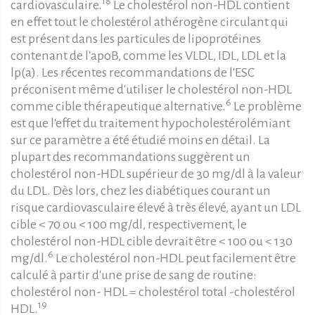
18
cardiovasculaire.
Le cholestérol non-HDL contient
en effet tout le cholestérol athérogène circulant qui
est présent dans les particules de lipoprotéines
contenant de l'apoB, comme les VLDL, IDL, LDL et la
lp(a). Les récentes recommandations de l'ESC
préconisent même d'utiliser le cholestérol non-HDL
6
comme cible thérapeutique alternative.
Le problème
est que l'effet du traitement hypocholestérolémiant
sur ce paramètre a été étudié moins en détail. La
plupart des recommandations suggèrent un
cholestérol non-HDL supérieur de 30 mg/dl à la valeur
du LDL. Dès lors, chez les diabétiques courant un
risque cardiovasculaire élevé à très élevé, ayant un LDL
cible < 70 ou < 100 mg/dl, respectivement, le
cholestérol non-HDL cible devrait être < 100 ou < 130
6
mg/dl.
Le cholestérol non-HDL peut facilement être
calculé à partir d'une prise de sang de routine:
cholestérol non- HDL = cholestérol total -cholestérol
19
HDL.