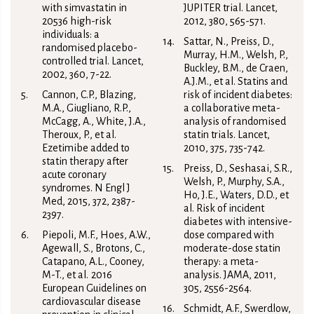
with simvastatin in
JUPITER trial. Lancet,
20536 high-risk
2012, 380, 565-571.
individuals: a
Sattar, N., Preiss, D.,
randomised placebo-
Murray, H.M., Welsh, P.,
controlled trial. Lancet,
Buckley, B.M., de Craen,
2002, 360, 7-22.
A.J.M., et al. Statins and
Cannon, C.P., Blazing,
risk of incident diabetes:
M.A., Giugliano, R.P.,
a collaborative meta-
McCagg, A., White, J.A.,
analysis of randomised
Theroux, P., et al.
statin trials. Lancet,
Ezetimibe added to
2010, 375, 735-742.
statin therapy after
Preiss, D., Seshasai, S.R.,
acute coronary
Welsh, P., Murphy, S.A.,
syndromes. N Engl J
Ho, J.E., Waters, D.D., et
Med, 2015, 372, 2387-
al. Risk of incident
2397.
diabetes with intensive-
Piepoli, M.F., Hoes, A.W.,
dose compared with
Agewall, S., Brotons, C.,
moderate-dose statin
Catapano, A.L., Cooney,
therapy: a meta-
M-T., et al. 2016
analysis. JAMA, 2011,
European Guidelines on
305, 2556-2564.
cardiovascular disease
Schmidt, A.F., Swerdlow,